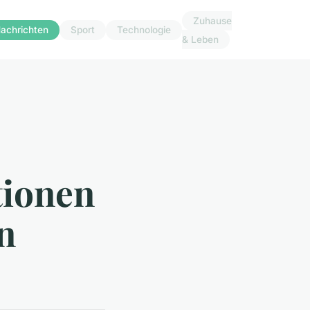
Zuhause
achrichten
Sport
Technologie
& Leben
tionen
n