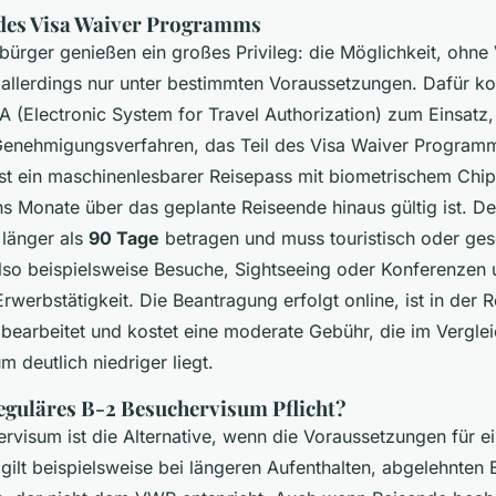
 des Visa Waiver Programms
bürger genießen ein großes Privileg: die Möglichkeit, ohne 
 allerdings nur unter bestimmten Voraussetzungen. Dafür 
 (Electronic System for Travel Authorization) zum Einsatz,
Genehmigungsverfahren, das Teil des Visa Waiver Programm
st ein maschinenlesbarer Reisepass mit biometrischem Chip
s Monate über das geplante Reiseende hinaus gültig ist. De
 länger als
90 Tage
betragen und muss touristisch oder gesc
 also beispielsweise Besuche, Sightseeing oder Konferenzen
rwerbstätigkeit. Die Beantragung erfolgt online, ist in der 
bearbeitet und kostet eine moderate Gebühr, die im Vergle
m deutlich niedriger liegt.
reguläres B-2 Besuchervisum Pflicht?
rvisum ist die Alternative, wenn die Voraussetzungen für e
s gilt beispielsweise bei längeren Aufenthalten, abgelehnte