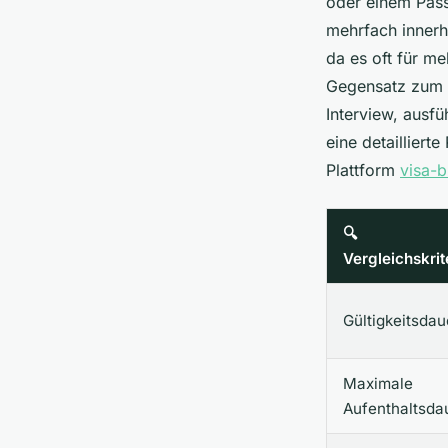
oder einem Pass
mehrfach innerha
da es oft für me
Gegensatz zum E
Interview, ausf
eine detaillier
Plattform
visa-
🔍
Vergleichskri
Gültigkeitsdau
Maximale
Aufenthaltsda