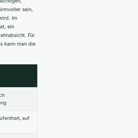
ichtigen,
innvoller sein,
wird. Im
t, ein
ehrabsicht. Für
ss kann man die
ach
ung
ufenthalt, auf