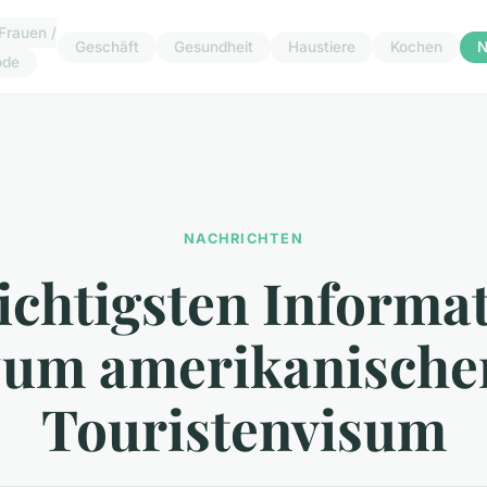
Frauen /
Geschäft
Gesundheit
Haustiere
Kochen
N
ode
NACHRICHTEN
ichtigsten Informa
zum amerikanische
Touristenvisum