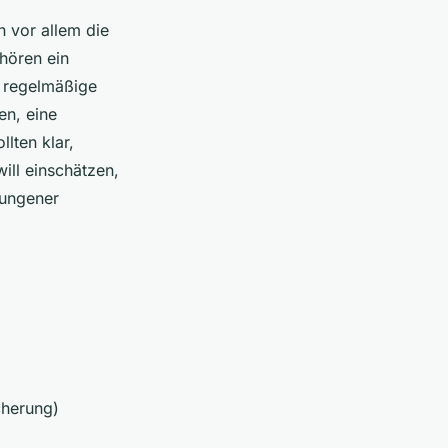
n vor allem die
hören ein
r regelmäßige
en, eine
lten klar,
ill einschätzen,
lungener
cherung)