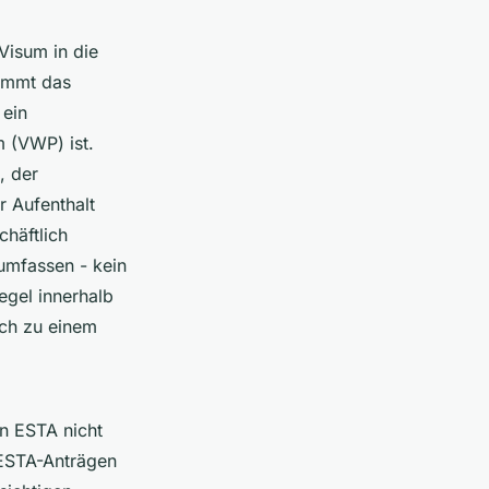
Visum in die
kommt das
 ein
 (VWP) ist.
, der
r Aufenthalt
häftlich
 umfassen - kein
Regel innerhalb
ich zu einem
in ESTA nicht
n ESTA-Anträgen