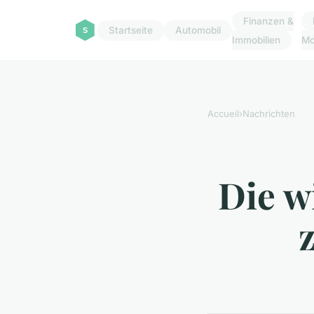
Finanzen &
Startseite
Automobil
Immobilien
M
Accueil
›
Nachrichten
Die w