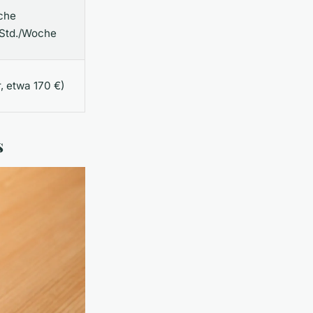
che
 Std./Woche
, etwa 170 €)
s