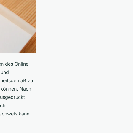
en des Online-
e und
hrheitsgemäß zu
n können. Nach
ausgedruckt
icht
nachweis kann