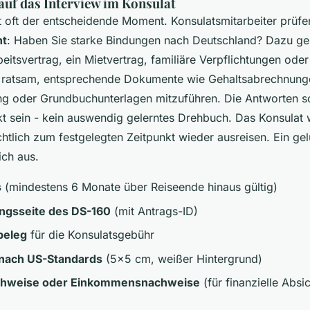
auf das Interview im Konsulat
st oft der entscheidende Moment. Konsulatsmitarbeiter prüfe
ht
: Haben Sie starke Bindungen nach Deutschland? Dazu ge
beitsvertrag, ein Mietvertrag, familiäre Verpflichtungen ode
st ratsam, entsprechende Dokumente wie Gehaltsabrechnung
ng oder Grundbuchunterlagen mitzuführen. Die Antworten sol
kt sein - kein auswendig gelerntes Drehbuch. Das Konsulat w
chtlich zum festgelegten Zeitpunkt wieder ausreisen. Ein ge
ich aus.
s
(mindestens 6 Monate über Reiseende hinaus gültig)
ngsseite des DS-160
(mit Antrags-ID)
beleg
für die Konsulatsgebühr
 nach US-Standards
(5x5 cm, weißer Hintergrund)
hweise oder Einkommensnachweise
(für finanzielle Absi