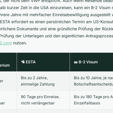
, der nicht dem VWP entspricht. Auch wenn Reisende beabs
lb kurzer Zeit in die USA einzureisen, kann ein B-2 Visum s
hrere Jahre mit mehrfacher Einreisebewilligung ausgestellt 
STA erfordert es einen persönlichen Termin am US-Konsula
ührlichere Dokumente und eine gründliche Prüfung der Rückk
te Prüfung der Unterlagen und den eigentlichen Antragsproze
b2.com
nutzen.
🛂 ESTA
🎫 B-2 Visum
terium
Bis zu 2 Jahre,
Bis zu 10 Jahre, je n
er
einmalige Zahlung
Botschaftsentscheid
90 Tage pro Einreise,
Bis zu 180 Tage pro A
uer
nicht verlängerbar
Einzelfallbasis