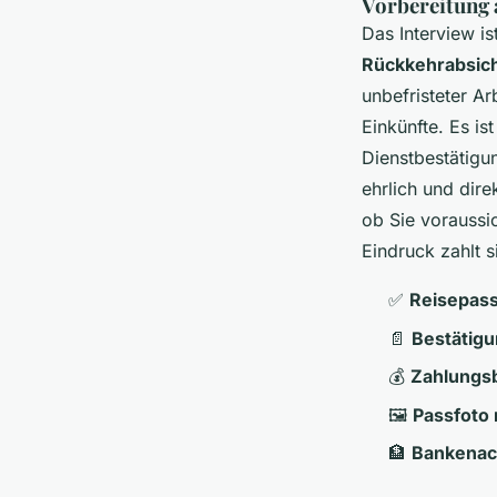
Vorbereitung 
Das Interview i
Rückkehrabsic
unbefristeter Ar
Einkünfte. Es i
Dienstbestätigu
ehrlich und dire
ob Sie voraussi
Eindruck zahlt s
✅
Reisepas
📄
Bestätigu
💰
Zahlungs
🖼️
Passfoto
🏦
Bankenac