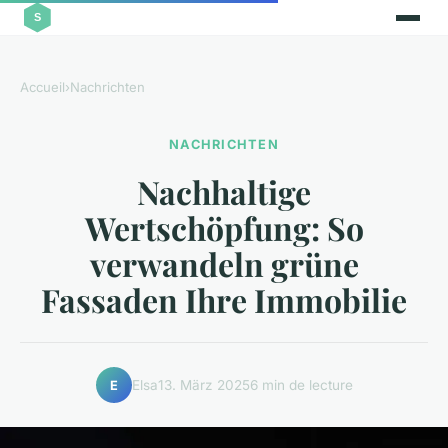
Accueil
›
Nachrichten
NACHRICHTEN
Nachhaltige
Wertschöpfung: So
verwandeln grüne
Fassaden Ihre Immobilie
Elsa
13. März 2025
6 min de lecture
E