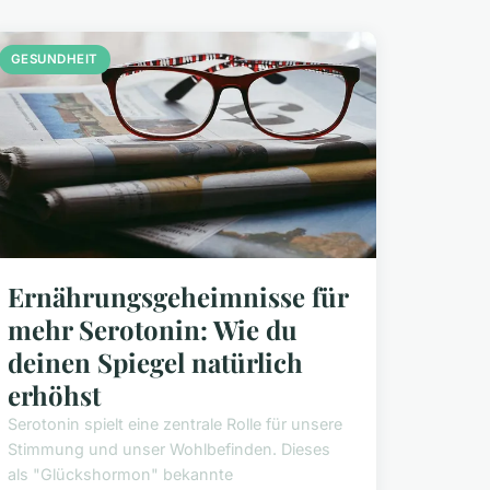
GESUNDHEIT
Ernährungsgeheimnisse für
mehr Serotonin: Wie du
deinen Spiegel natürlich
erhöhst
Serotonin spielt eine zentrale Rolle für unsere
Stimmung und unser Wohlbefinden. Dieses
als "Glückshormon" bekannte