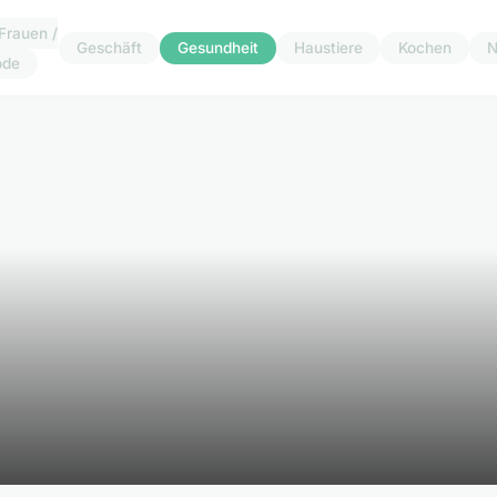
Frauen /
Geschäft
Gesundheit
Haustiere
Kochen
N
ode