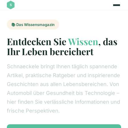
📚 Das Wissensmagazin
Entdecken Sie
Wissen
, das
Ihr Leben bereichert
Schnaeckele bringt Ihnen täglich spannende
Artikel, praktische Ratgeber und inspirierende
Geschichten aus allen Lebensbereichen. Von
Automobil über Gesundheit bis Technologie –
hier finden Sie verlässliche Informationen und
frische Perspektiven.