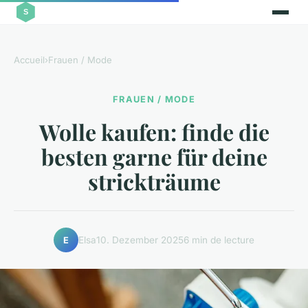
Accueil
›
Frauen / Mode
FRAUEN / MODE
Wolle kaufen: finde die
besten garne für deine
strickträume
Elsa
10. Dezember 2025
6 min de lecture
E