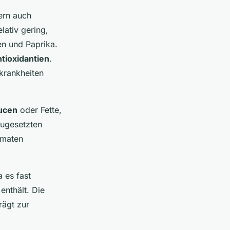
dern auch
lativ gering,
n und Paprika.
tioxidantien
.
krankheiten
ucen
oder Fette,
zugesetzten
omaten
 es fast
enthält. Die
rägt zur