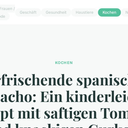
Frauen /
Geschäft
Gesundheit
Haustiere
Kochen
N
ode
KOCHEN
frischende spanis
acho: Ein kinderlei
pt mit saftigen To