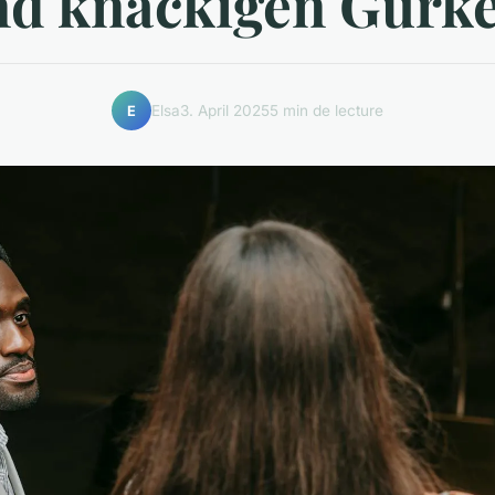
nd knackigen Gurke
Elsa
3. April 2025
5 min de lecture
E