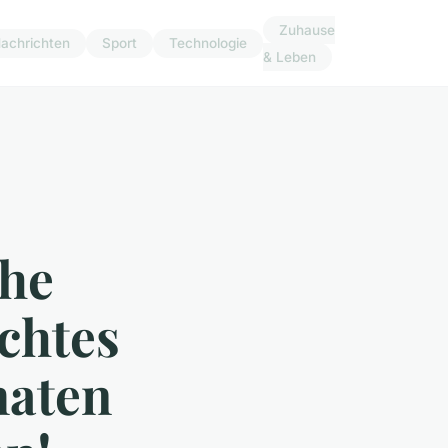
Zuhause
achrichten
Sport
Technologie
& Leben
che
chtes
maten