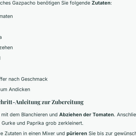
isches Gazpacho benötigen Sie folgende
Zutaten
:
omaten
a
zehen
l
effer nach Geschmack
um Andicken
chritt-Anleitung zur Zubereitung
 mit dem Blanchieren und
Abziehen der Tomaten
. Anschl
 Gurke und Paprika grob zerkleinert.
le Zutaten in einen Mixer und
pürieren
Sie bis zur gewünsch