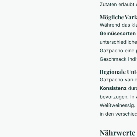
Zutaten erlaubt
Mögliche Vari
Während das kla
Gemüsesorten
unterschiedlich
Gazpacho eine p
Geschmack indiv
Regionale Unt
Gazpacho variie
Konsistenz
durc
bevorzugen. In 
Weißweinessig. 
in den verschied
Nährwerte 