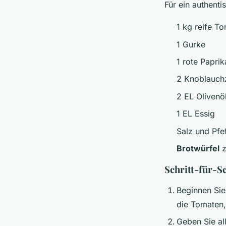
Für ein authent
1 kg reife T
1 Gurke
1 rote Paprik
2 Knoblauch
2 EL Olivenö
1 EL Essig
Salz und Pf
Brotwürfel
z
Schritt-für-S
Beginnen Sie
die Tomaten,
Geben Sie al