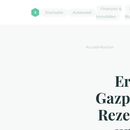
Finanzen &
Startseite
Automobil
Immobilien
M
Accueil
›
Kochen
Er
Gazp
Reze