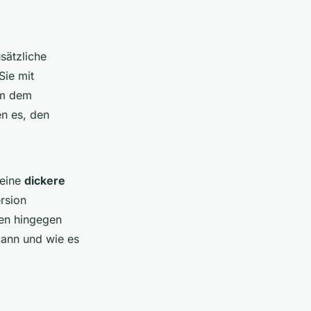
sätzliche
Sie mit
um dem
en es, den
 eine
dickere
rsion
len hingegen
kann und wie es