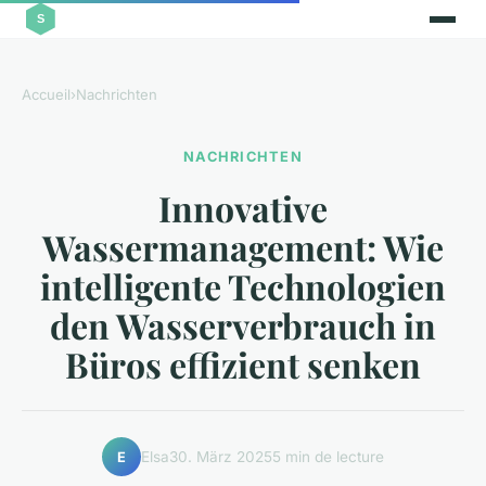
Accueil
›
Nachrichten
NACHRICHTEN
Innovative
Wassermanagement: Wie
intelligente Technologien
den Wasserverbrauch in
Büros effizient senken
Elsa
30. März 2025
5 min de lecture
E