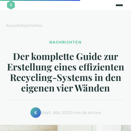
Accueil
›
Nachrichten
NACHRICHTEN
Der komplette Guide zur
Erstellung eines effizienten
Recycling-Systems in den
eigenen vier Wänden
Elsa
5. Mai 2025
5 min de lecture
E