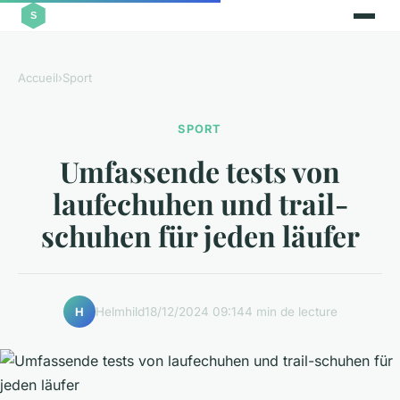
Accueil
›
Sport
SPORT
Umfassende tests von
laufechuhen und trail-
schuhen für jeden läufer
Helmhild
18/12/2024 09:14
4 min de lecture
H