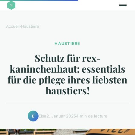
Accueil
›
Haustiere
HAUSTIERE
Schutz für rex-
kaninchenhaut: essentials
für die pflege ihres liebsten
haustiers!
Elsa
2. Januar 2025
4 min de lecture
E