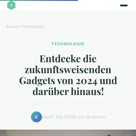
Accueil
›
Technologie
TECHNOLOGIE
Entdecke die
zukunftsweisenden
Gadgets von 2024 und
darüber hinaus!
Elsa
11. Mai 2025
5 min de lecture
E